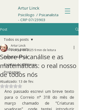
Artur Linck
Psicólogo / Psicanalista
- CRP 07/23903
Post
Todos os posts
Artur Linck
Todos os posts
3 de jul. de 2025
9 min de leitura
Sobre Psicanálise e as
Revista APPOA
matemáticas: o real nosso
Escritos Acadêmicos
Postagens
de todos nós
Atualizado:
13 de fev.
Avaliado com NaN de 5 estrelas.
Ano passado escrevi um breve texto 
para o Correio n° 318 do mês de 
março chamado de “Criaturas 
voadoras”, onde tentei introduzir 