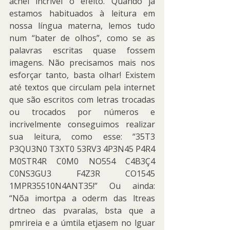
achei incrível o efeito. Quando já 
estamos habituados à leitura em 
nossa língua materna, lemos tudo 
num “bater de olhos”, como se as 
palavras escritas quase fossem 
imagens. Não precisamos mais nos 
esforçar tanto, basta olhar! Existem 
até textos que circulam pela internet 
que são escritos com letras trocadas 
ou trocados por números e 
incrivelmente conseguimos realizar 
sua leitura, como esse: “35T3 
P3QU3N0 T3XT0 53RV3 4P3N45 P4R4 
M0STR4R C0M0 NO554 C4B3Ç4 
C0NS3GU3 F4Z3R CO1545 
1MPR35510N4ANT35!” Ou ainda: 
“Nõa imortpa a oderm das ltreas 
drtneo das pvaralas, bsta que a 
pmrireia e a úmtila etjasem no lguar 