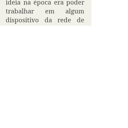
ideia na época era poder
trabalhar em algum
dispositivo da rede de
saúde mental em algum
município, mas o
chamado para a clínica
foi mais forte.
Ainda no meio da
especialização, iniciei
minha formação na
Associação Psicanalítica
de Porto Alegre (APPOA)
,
ao ingressar no Percurso
em Psicanálise (Turma